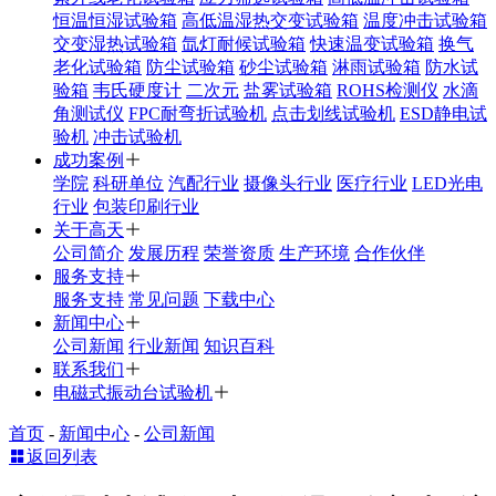
恒温恒湿试验箱
高低温湿热交变试验箱
温度冲击试验箱
交变湿热试验箱
氙灯耐候试验箱
快速温变试验箱
换气
老化试验箱
防尘试验箱
砂尘试验箱
淋雨试验箱
防水试
验箱
韦氏硬度计
二次元
盐雾试验箱
ROHS检测仪
水滴
角测试仪
FPC耐弯折试验机
点击划线试验机
ESD静电试
验机
冲击试验机
成功案例
学院
科研单位
汽配行业
摄像头行业
医疗行业
LED光电
行业
包装印刷行业
关于高天
公司简介
发展历程
荣誉资质
生产环境
合作伙伴
服务支持
服务支持
常见问题
下载中心
新闻中心
公司新闻
行业新闻
知识百科
联系我们
电磁式振动台试验机
首页
-
新闻中心
-
公司新闻
返回列表