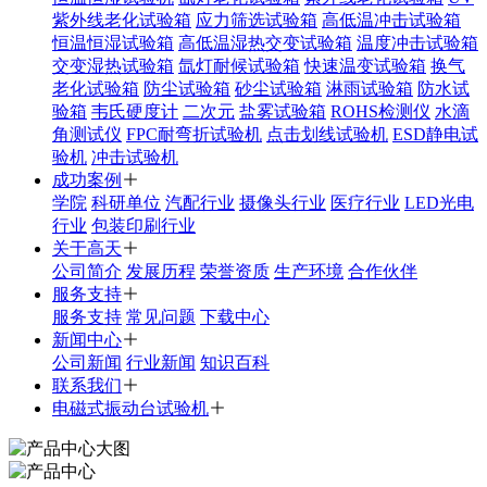
紫外线老化试验箱
应力筛选试验箱
高低温冲击试验箱
恒温恒湿试验箱
高低温湿热交变试验箱
温度冲击试验箱
交变湿热试验箱
氙灯耐候试验箱
快速温变试验箱
换气
老化试验箱
防尘试验箱
砂尘试验箱
淋雨试验箱
防水试
验箱
韦氏硬度计
二次元
盐雾试验箱
ROHS检测仪
水滴
角测试仪
FPC耐弯折试验机
点击划线试验机
ESD静电试
验机
冲击试验机
成功案例
学院
科研单位
汽配行业
摄像头行业
医疗行业
LED光电
行业
包装印刷行业
关于高天
公司简介
发展历程
荣誉资质
生产环境
合作伙伴
服务支持
服务支持
常见问题
下载中心
新闻中心
公司新闻
行业新闻
知识百科
联系我们
电磁式振动台试验机