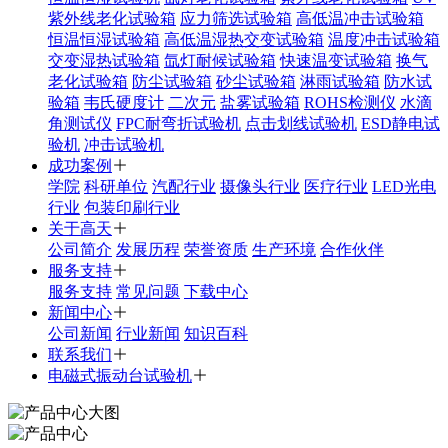
紫外线老化试验箱
应力筛选试验箱
高低温冲击试验箱
恒温恒湿试验箱
高低温湿热交变试验箱
温度冲击试验箱
交变湿热试验箱
氙灯耐候试验箱
快速温变试验箱
换气
老化试验箱
防尘试验箱
砂尘试验箱
淋雨试验箱
防水试
验箱
韦氏硬度计
二次元
盐雾试验箱
ROHS检测仪
水滴
角测试仪
FPC耐弯折试验机
点击划线试验机
ESD静电试
验机
冲击试验机
成功案例
学院
科研单位
汽配行业
摄像头行业
医疗行业
LED光电
行业
包装印刷行业
关于高天
公司简介
发展历程
荣誉资质
生产环境
合作伙伴
服务支持
服务支持
常见问题
下载中心
新闻中心
公司新闻
行业新闻
知识百科
联系我们
电磁式振动台试验机