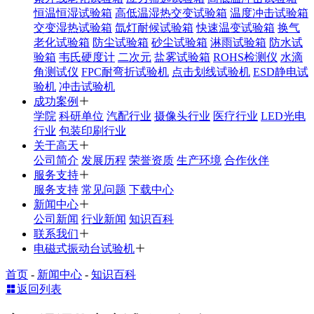
恒温恒湿试验箱
高低温湿热交变试验箱
温度冲击试验箱
交变湿热试验箱
氙灯耐候试验箱
快速温变试验箱
换气
老化试验箱
防尘试验箱
砂尘试验箱
淋雨试验箱
防水试
验箱
韦氏硬度计
二次元
盐雾试验箱
ROHS检测仪
水滴
角测试仪
FPC耐弯折试验机
点击划线试验机
ESD静电试
验机
冲击试验机
成功案例
学院
科研单位
汽配行业
摄像头行业
医疗行业
LED光电
行业
包装印刷行业
关于高天
公司简介
发展历程
荣誉资质
生产环境
合作伙伴
服务支持
服务支持
常见问题
下载中心
新闻中心
公司新闻
行业新闻
知识百科
联系我们
电磁式振动台试验机
首页
-
新闻中心
-
知识百科
返回列表