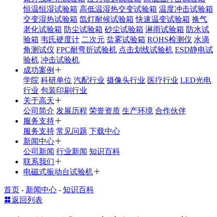
恒温恒湿试验箱
高低温湿热交变试验箱
温度冲击试验箱
交变湿热试验箱
氙灯耐候试验箱
快速温变试验箱
换气
老化试验箱
防尘试验箱
砂尘试验箱
淋雨试验箱
防水试
验箱
韦氏硬度计
二次元
盐雾试验箱
ROHS检测仪
水滴
角测试仪
FPC耐弯折试验机
点击划线试验机
ESD静电试
验机
冲击试验机
成功案例
学院
科研单位
汽配行业
摄像头行业
医疗行业
LED光电
行业
包装印刷行业
关于高天
公司简介
发展历程
荣誉资质
生产环境
合作伙伴
服务支持
服务支持
常见问题
下载中心
新闻中心
公司新闻
行业新闻
知识百科
联系我们
电磁式振动台试验机
首页
-
新闻中心
-
知识百科
返回列表