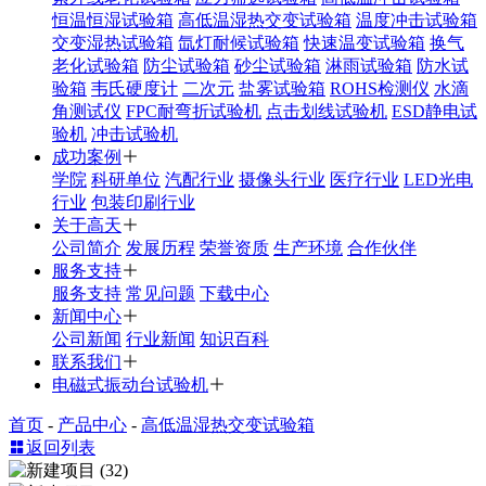
恒温恒湿试验箱
高低温湿热交变试验箱
温度冲击试验箱
交变湿热试验箱
氙灯耐候试验箱
快速温变试验箱
换气
老化试验箱
防尘试验箱
砂尘试验箱
淋雨试验箱
防水试
验箱
韦氏硬度计
二次元
盐雾试验箱
ROHS检测仪
水滴
角测试仪
FPC耐弯折试验机
点击划线试验机
ESD静电试
验机
冲击试验机
成功案例
学院
科研单位
汽配行业
摄像头行业
医疗行业
LED光电
行业
包装印刷行业
关于高天
公司简介
发展历程
荣誉资质
生产环境
合作伙伴
服务支持
服务支持
常见问题
下载中心
新闻中心
公司新闻
行业新闻
知识百科
联系我们
电磁式振动台试验机
首页
-
产品中心
-
高低温湿热交变试验箱
返回列表