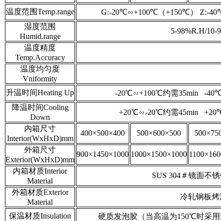
温度范围Temp.range
G:-20℃∽+100℃（+150℃） Z:-4
湿度范围
5-98%R.H/10-
Humid.range
温度精度
Temp.Accuracy
温度均匀度
Vniformity
升温时间Heating Up
-20℃∽+100℃约需35min -40
降温时间Cooling
+20℃∽-20℃约需45min +2
Down
内箱尺寸
400×500×400
500×600×500
500×75
Interior(WxHxD)mm
外箱尺寸
900×1450×1000
1000×1500×1000
1100×160
Exterior(WxHxD)mm
内箱材质Interior
SUS 304＃镜面不锈钢板 s
Material
外箱材质Exterior
冷轧钢板烤漆
Material
保温材质Insulation
硬质发泡胶（当高温为150℃时采用玻璃棉） rigi