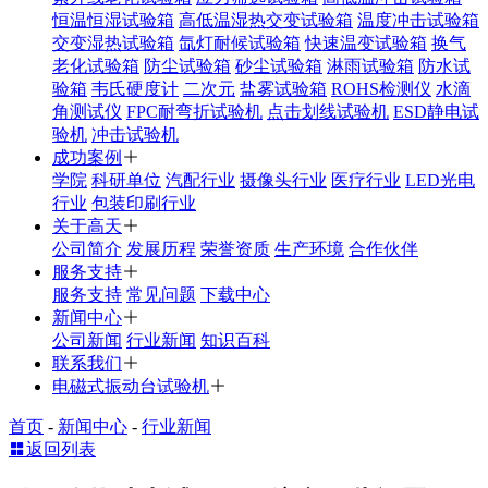
恒温恒湿试验箱
高低温湿热交变试验箱
温度冲击试验箱
交变湿热试验箱
氙灯耐候试验箱
快速温变试验箱
换气
老化试验箱
防尘试验箱
砂尘试验箱
淋雨试验箱
防水试
验箱
韦氏硬度计
二次元
盐雾试验箱
ROHS检测仪
水滴
角测试仪
FPC耐弯折试验机
点击划线试验机
ESD静电试
验机
冲击试验机
成功案例
学院
科研单位
汽配行业
摄像头行业
医疗行业
LED光电
行业
包装印刷行业
关于高天
公司简介
发展历程
荣誉资质
生产环境
合作伙伴
服务支持
服务支持
常见问题
下载中心
新闻中心
公司新闻
行业新闻
知识百科
联系我们
电磁式振动台试验机
首页
-
新闻中心
-
行业新闻
返回列表