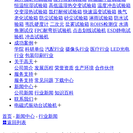
恒温恒湿试验箱
高低温湿热交变试验箱
温度冲击试验箱
交变湿热试验箱
氙灯耐候试验箱
快速温变试验箱
换气
老化试验箱
防尘试验箱
砂尘试验箱
淋雨试验箱
防水试
验箱
韦氏硬度计
二次元
盐雾试验箱
ROHS检测仪
水滴
角测试仪
FPC耐弯折试验机
点击划线试验机
ESD静电试
验机
冲击试验机
成功案例
学院
科研单位
汽配行业
摄像头行业
医疗行业
LED光电
行业
包装印刷行业
关于高天
公司简介
发展历程
荣誉资质
生产环境
合作伙伴
服务支持
服务支持
常见问题
下载中心
新闻中心
公司新闻
行业新闻
知识百科
联系我们
电磁式振动台试验机
首页
-
新闻中心
-
行业新闻
返回列表