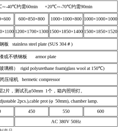
0℃∽-40℃约需60min +20℃∽-70℃约需90min
0×600
600×850×800
1000×1000×800
1000×1000×1000
0×1100
1200×1700×1300
1500×1850×1400
1500×1850×1520
tainless steel plate (SUS 304＃)
或不锈钢板 armor plate
d polyurethane foam(glass wool at 150℃)
机 hermetic compressor
2片，测试孔φ50mm 1个，箱内照明灯。
djustable 2pcs.),cable prot (φ 50mm), chamber lamp.
0
450
550
600
AC 380V 50Hz
产品