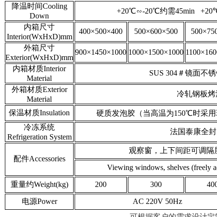
降温时间Cooling
+20℃∽-20℃约需45min +2
Down
内箱尺寸
400×500×400
500×600×500
500×75
Interior(WxHxD)mm
外箱尺寸
900×1450×1000
1000×1500×1000
1100×160
Exterior(WxHxD)mm
内箱材质Interior
SUS 304＃镜面不锈钢板 s
Material
外箱材质Exterior
冷轧钢板烤漆
Material
保温材质Insulation
硬质发泡胶（当高温为150℃时采用玻璃棉） rigi
冷冻系统
法国泰康全封闭压缩
Refrigeration System
观察窗，上下间距可调隔层
配件Accessories
Viewing windows, shelves (freely a
重量约Weight(kg)
200
300
40
电源Power
AC 220V 50Hz
可根据客户的需求设计定制