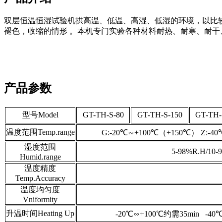
双层恒温恒湿试验机拱高温、低温、高湿、低湿的环境，以比
褪色，收缩的情形 。本机专门实验各种材料耐热、耐寒、耐干
产品参数
型号Model
GT-TH-S-80
GT-TH-S-150
GT-TH-
温度范围Temp.range
G:-20℃∽+100℃（+150℃） Z:-4
湿度范围
5-98%R.H/10-
Humid.range
温度精度
Temp.Accuracy
温度均匀度
Vniformity
升温时间Heating Up
-20℃∽+100℃约需35min -40