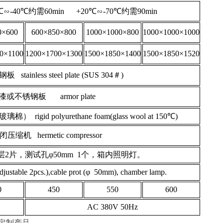
0℃∽-40℃约需60min +20℃∽-70℃约需90min
0×600
600×850×800
1000×1000×800
1000×1000×1000
0×1100
1200×1700×1300
1500×1850×1400
1500×1850×1520
tainless steel plate (SUS 304＃)
或不锈钢板 armor plate
d polyurethane foam(glass wool at 150℃)
机 hermetic compressor
2片，测试孔φ50mm 1个，箱内照明灯。
djustable 2pcs.),cable prot (φ 50mm), chamber lamp.
0
450
550
600
AC 380V 50Hz
产品