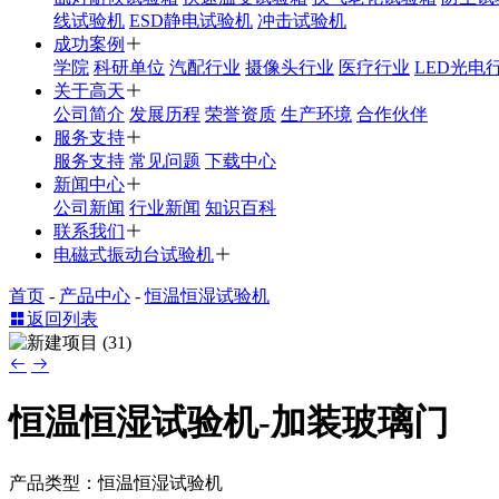
线试验机
ESD静电试验机
冲击试验机
成功案例
学院
科研单位
汽配行业
摄像头行业
医疗行业
LED光电
关于高天
公司简介
发展历程
荣誉资质
生产环境
合作伙伴
服务支持
服务支持
常见问题
下载中心
新闻中心
公司新闻
行业新闻
知识百科
联系我们
电磁式振动台试验机
首页
-
产品中心
-
恒温恒湿试验机
返回列表
恒温恒湿试验机-加装玻璃门
产品类型：恒温恒湿试验机