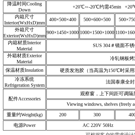
降温时间Cooling
+20℃∽-20℃约需45min +2
Down
内箱尺寸
400×500×400
500×600×500
500×75
Interior(WxHxD)mm
外箱尺寸
900×1450×1000
1000×1500×1000
1100×160
Exterior(WxHxD)mm
内箱材质Interior
SUS 304＃镜面不锈钢板 s
Material
外箱材质Exterior
冷轧钢板烤漆
Material
保温材质Insulation
硬质发泡胶（当高温为150℃时采用玻璃棉） rigi
冷冻系统
法国泰康全封闭压缩
Refrigeration System
观察窗，上下间距可调隔层
配件Accessories
Viewing windows, shelves (freely a
重量约Weight(kg)
200
300
40
电源Power
AC 220V 50Hz
可根据客户的需求设计定制