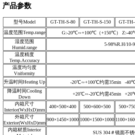
产品参数
型号Model
GT-TH-S-80
GT-TH-S-150
GT-TH-
温度范围Temp.range
G:-20℃∽+100℃（+150℃） Z:-4
湿度范围
5-98%R.H/10-
Humid.range
温度精度
Temp.Accuracy
温度均匀度
Vniformity
升温时间Heating Up
-20℃∽+100℃约需35min -40
降温时间Cooling
+20℃∽-20℃约需45min +2
Down
内箱尺寸
400×500×400
500×600×500
500×75
Interior(WxHxD)mm
外箱尺寸
900×1450×1000
1000×1500×1000
1100×160
Exterior(WxHxD)mm
内箱材质Interior
SUS 304＃镜面不锈钢板 s