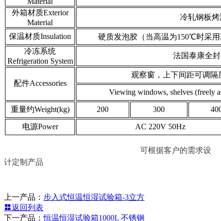
Material
外箱材质Exterior
冷轧钢板烤漆
Material
保温材质Insulation
硬质发泡胶（当高温为150℃时采用玻璃棉） rigi
冷冻系统
法国泰康全封闭压缩
Refrigeration System
观察窗，上下间距可调隔层
配件Accessories
Viewing windows, shelves (freely a
重量约Weight(kg)
200
300
40
电源Power
AC 220V 50Hz
可根据客户的需求设
计定制产品
上一产品：
步入式恒温恒湿试验箱-3立方
返回列表
下一产品：
恒温恒湿试验箱1000L 不锈钢