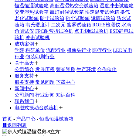
恒温恒湿试验箱
高低温湿热交变试验箱
温度冲击试验箱
交变湿热试验箱
氙灯耐候试验箱
快速温变试验箱
换气
老化试验箱
防尘试验箱
砂尘试验箱
淋雨试验箱
防水试
验箱
韦氏硬度计
二次元
盐雾试验箱
ROHS检测仪
水滴
角测试仪
FPC耐弯折试验机
点击划线试验机
ESD静电试
验机
冲击试验机
成功案例
学院
科研单位
汽配行业
摄像头行业
医疗行业
LED光电
行业
包装印刷行业
关于高天
公司简介
发展历程
荣誉资质
生产环境
合作伙伴
服务支持
服务支持
常见问题
下载中心
新闻中心
公司新闻
行业新闻
知识百科
联系我们
电磁式振动台试验机
首页
-
产品中心
-
恒温恒湿试验箱
返回列表