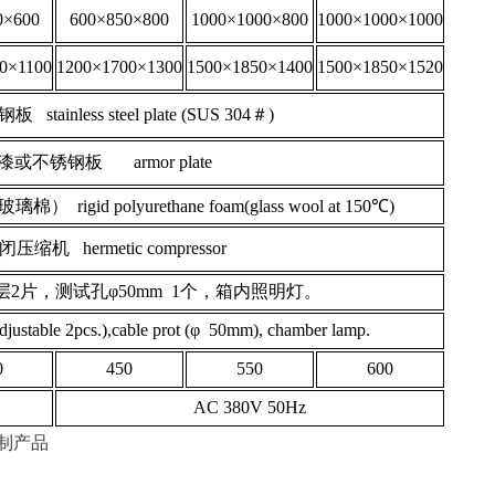
0×600
600×850×800
1000×1000×800
1000×1000×1000
0×1100
1200×1700×1300
1500×1850×1400
1500×1850×1520
tainless steel plate (SUS 304＃)
或不锈钢板 armor plate
d polyurethane foam(glass wool at 150℃)
机 hermetic compressor
2片，测试孔φ50mm 1个，箱内照明灯。
djustable 2pcs.),cable prot (φ 50mm), chamber lamp.
0
450
550
600
AC 380V 50Hz
产品