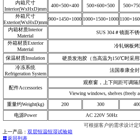
内箱尺寸
400×500×400
500×600×500
500×75
Interior(WxHxD)mm
外箱尺寸
900×1450×1000
1000×1500×1000
1100×160
Exterior(WxHxD)mm
内箱材质Interior
SUS 304＃镜面不锈钢板 s
Material
外箱材质Exterior
冷轧钢板烤漆
Material
保温材质Insulation
硬质发泡胶（当高温为150℃时采用玻璃棉） rigi
冷冻系统
法国泰康全封闭压缩
Refrigeration System
观察窗，上下间距可调隔层
配件Accessories
Viewing windows, shelves (freely a
重量约Weight(kg)
200
300
40
电源Power
AC 220V 50Hz
可根据客户的需求设计定制
上一产品：
双层恒温恒湿试验箱
返回列表