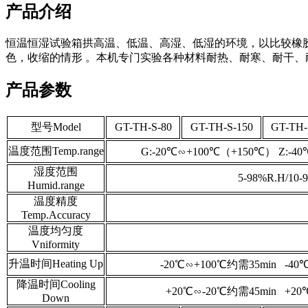
产品介绍
恒温恒湿试验箱拱高温、低温、高湿、低湿的环境，以比较橡
色，收缩的情形 。本机专门实验各种材料耐热、耐寒、耐干、
产品参数
型号Model
GT-TH-S-80
GT-TH-S-150
GT-TH-
温度范围Temp.range
G:-20℃∽+100℃（+150℃） Z:-4
湿度范围
5-98%R.H/10-
Humid.range
温度精度
Temp.Accuracy
温度均匀度
Vniformity
升温时间Heating Up
-20℃∽+100℃约需35min -40
降温时间Cooling
+20℃∽-20℃约需45min +2
Down