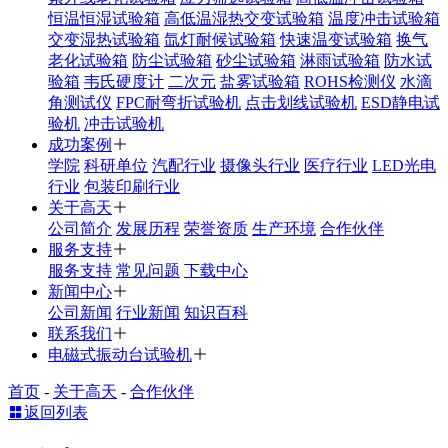
恒温恒湿试验箱
高低温湿热交变试验箱
温度冲击试验箱
交变湿热试验箱
氙灯耐候试验箱
快速温变试验箱
换气
老化试验箱
防尘试验箱
砂尘试验箱
淋雨试验箱
防水试
验箱
韦氏硬度计
二次元
盐雾试验箱
ROHS检测仪
水滴
角测试仪
FPC耐弯折试验机
点击划线试验机
ESD静电试
验机
冲击试验机
成功案例
学院
科研单位
汽配行业
摄像头行业
医疗行业
LED光电
行业
包装印刷行业
关于高天
公司简介
发展历程
荣誉资质
生产环境
合作伙伴
服务支持
服务支持
常见问题
下载中心
新闻中心
公司新闻
行业新闻
知识百科
联系我们
电磁式振动台试验机
首页
-
关于高天
-
合作伙伴
返回列表