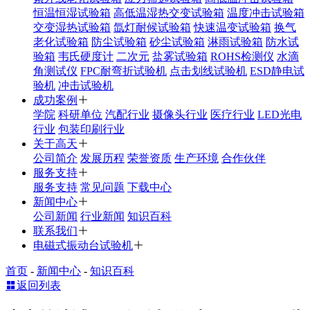
恒温恒湿试验箱
高低温湿热交变试验箱
温度冲击试验箱
交变湿热试验箱
氙灯耐候试验箱
快速温变试验箱
换气
老化试验箱
防尘试验箱
砂尘试验箱
淋雨试验箱
防水试
验箱
韦氏硬度计
二次元
盐雾试验箱
ROHS检测仪
水滴
角测试仪
FPC耐弯折试验机
点击划线试验机
ESD静电试
验机
冲击试验机
成功案例
学院
科研单位
汽配行业
摄像头行业
医疗行业
LED光电
行业
包装印刷行业
关于高天
公司简介
发展历程
荣誉资质
生产环境
合作伙伴
服务支持
服务支持
常见问题
下载中心
新闻中心
公司新闻
行业新闻
知识百科
联系我们
电磁式振动台试验机
首页
-
新闻中心
-
知识百科
返回列表