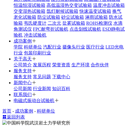
恒温恒湿试验箱
高低温湿热交变试验箱
温度冲击试验箱
交变湿热试验箱
氙灯耐候试验箱
快速温变试验箱
换气
老化试验箱
防尘试验箱
砂尘试验箱
淋雨试验箱
防水试
验箱
韦氏硬度计
二次元
盐雾试验箱
ROHS检测仪
水滴
角测试仪
FPC耐弯折试验机
点击划线试验机
ESD静电试
验机
冲击试验机
成功案例
学院
科研单位
汽配行业
摄像头行业
医疗行业
LED光电
行业
包装印刷行业
关于高天
公司简介
发展历程
荣誉资质
生产环境
合作伙伴
服务支持
服务支持
常见问题
下载中心
新闻中心
公司新闻
行业新闻
知识百科
联系我们
电磁式振动台试验机
首页
-
成功案例
-
科研单位
返回列表