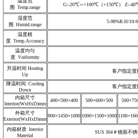
温度范
G:-20℃∽+100℃（+150℃） Z:-4
围 Temp.range
湿度范
5-98%R.H/10-
围 Humid.range
温度精
度 Temp.Accuracy
温度均匀
度 Vniformity
升温时间 Heating
客户指定度
Up
降温时间 Cooling
客户指定度
Down
内箱尺寸
400×500×400
500×600×500
500×75
Interior(WxHxD)mm
外箱尺寸
900×1450×1000
1000×1500×1000
1100×160
Exterior(WxHxD)mm
内箱材质 Interior
SUS 304＃镜面不锈钢板 s
Material