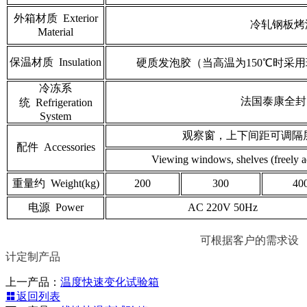
外箱材质 Exterior
冷轧钢板烤漆
Material
保温材质 Insulation
硬质发泡胶（当高温为150℃时采用玻璃棉） rigi
冷冻系
法国泰康全封闭压缩
统 Refrigeration
System
观察窗，上下间距可调隔层
配件 Accessories
Viewing windows, shelves (freely a
重量约 Weight(kg)
200
300
40
电源 Power
AC 220V 50Hz
可根据客户的需求设
计定制产品
上一产品：
温度快速变化试验箱
返回列表