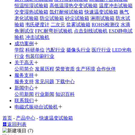
恒温恒湿试验箱
高低温湿热交变试验箱
温度冲击试验箱
交变湿热试验箱
氙灯耐候试验箱
快速温变试验箱
换气
老化试验箱
防尘试验箱
砂尘试验箱
淋雨试验箱
防水试
验箱
韦氏硬度计
二次元
盐雾试验箱
ROHS检测仪
水滴
角测试仪
FPC耐弯折试验机
点击划线试验机
ESD静电试
验机
冲击试验机
成功案例
学院
科研单位
汽配行业
摄像头行业
医疗行业
LED光电
行业
包装印刷行业
关于高天
公司简介
发展历程
荣誉资质
生产环境
合作伙伴
服务支持
服务支持
常见问题
下载中心
新闻中心
公司新闻
行业新闻
知识百科
联系我们
电磁式振动台试验机
首页
-
产品中心
-
快速温变试验箱
返回列表