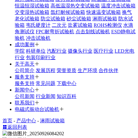
恒温恒湿试验箱
高低温湿热交变试验箱
温度冲击试验箱
交变湿热试验箱
氙灯耐候试验箱
快速温变试验箱
换气
老化试验箱
防尘试验箱
砂尘试验箱
淋雨试验箱
防水试
验箱
韦氏硬度计
二次元
盐雾试验箱
ROHS检测仪
水滴
角测试仪
FPC耐弯折试验机
点击划线试验机
ESD静电试
验机
冲击试验机
成功案例
学院
科研单位
汽配行业
摄像头行业
医疗行业
LED光电
行业
包装印刷行业
关于高天
公司简介
发展历程
荣誉资质
生产环境
合作伙伴
服务支持
服务支持
常见问题
下载中心
新闻中心
公司新闻
行业新闻
知识百科
联系我们
电磁式振动台试验机
首页
-
产品中心
-
淋雨试验箱
返回列表