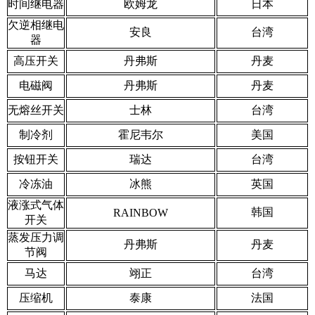
时间继电器
欧姆龙
日本
欠逆相继电
安良
台湾
器
高压开关
丹弗斯
丹麦
电磁阀
丹弗斯
丹麦
无熔丝开关
士林
台湾
制冷剂
霍尼韦尔
美国
按钮开关
瑞达
台湾
冷冻油
冰熊
英国
液涨式气体
韩国
RAINBOW
开关
蒸发压力调
丹弗斯
丹麦
节阀
马达
翊正
台湾
压缩机
泰康
法国