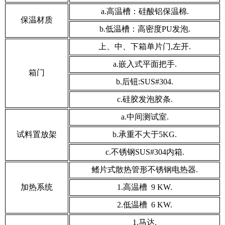
a.高温槽：硅酸铝保温棉.
保温材质
b.低温槽：高密度PU发泡.
上、中、下箱单片门,左开.
a.嵌入式平面把手.
箱门
b.后钮:SUS#304.
c.硅胶发泡胶条.
a.中间测试室.
试料置放架
b.承重不大于5KG.
c.不锈钢SUS#304内箱.
鳍片式散热管形不锈钢电热器.
加热系统
1.高温槽 9 KW.
2.低温槽 6 KW.
1.马达.