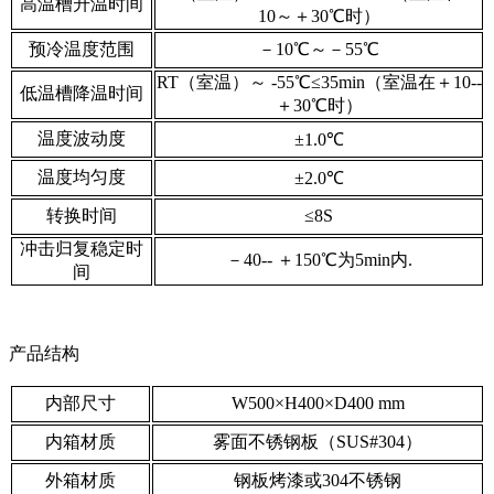
高温槽升温时间
10～＋30℃时）
预冷温度范围
－10℃～－55℃
RT（室温）～ -55℃≤35min（室温在＋10--
低温槽降温时间
＋30℃时）
温度波动度
±1.0℃
温度均匀度
±2.0℃
转换时间
≤8S
冲击归复稳定时
－40-- ＋150℃为5min内.
间
产品结构
内部尺寸
W500×H400×D400 mm
内箱材质
雾面不锈钢板（SUS#304）
外箱材质
钢板烤漆或304不锈钢