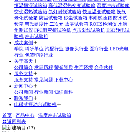
恒温恒湿试验箱
高低温湿热交变试验箱
温度冲击试验箱
交变湿热试验箱
氙灯耐候试验箱
快速温变试验箱
换气
老化试验箱
防尘试验箱
砂尘试验箱
淋雨试验箱
防水试
验箱
韦氏硬度计
二次元
盐雾试验箱
ROHS检测仪
水滴
角测试仪
FPC耐弯折试验机
点击划线试验机
ESD静电试
验机
冲击试验机
成功案例
学院
科研单位
汽配行业
摄像头行业
医疗行业
LED光电
行业
包装印刷行业
关于高天
公司简介
发展历程
荣誉资质
生产环境
合作伙伴
服务支持
服务支持
常见问题
下载中心
新闻中心
公司新闻
行业新闻
知识百科
联系我们
电磁式振动台试验机
首页
-
产品中心
-
温度冲击试验箱
返回列表