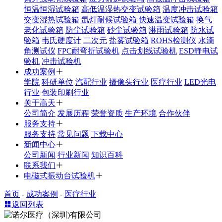
恒温恒湿试验箱
高低温湿热交变试验箱
温度冲击试验箱
交变湿热试验箱
氙灯耐候试验箱
快速温变试验箱
换气
老化试验箱
防尘试验箱
砂尘试验箱
淋雨试验箱
防水试
验箱
韦氏硬度计
二次元
盐雾试验箱
ROHS检测仪
水滴
角测试仪
FPC耐弯折试验机
点击划线试验机
ESD静电试
验机
冲击试验机
成功案例
学院
科研单位
汽配行业
摄像头行业
医疗行业
LED光电
行业
包装印刷行业
关于高天
公司简介
发展历程
荣誉资质
生产环境
合作伙伴
服务支持
服务支持
常见问题
下载中心
新闻中心
公司新闻
行业新闻
知识百科
联系我们
电磁式振动台试验机
首页
-
成功案例
-
医疗行业
返回列表