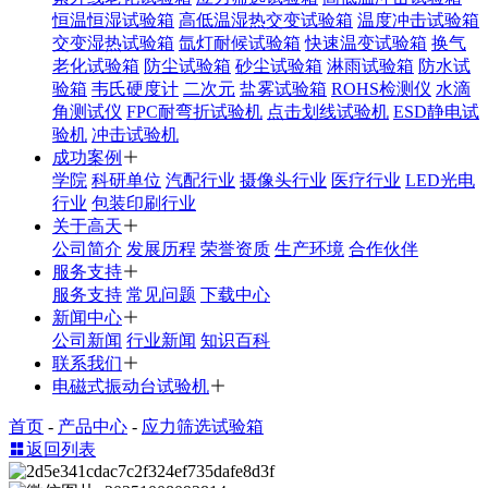
恒温恒湿试验箱
高低温湿热交变试验箱
温度冲击试验箱
交变湿热试验箱
氙灯耐候试验箱
快速温变试验箱
换气
老化试验箱
防尘试验箱
砂尘试验箱
淋雨试验箱
防水试
验箱
韦氏硬度计
二次元
盐雾试验箱
ROHS检测仪
水滴
角测试仪
FPC耐弯折试验机
点击划线试验机
ESD静电试
验机
冲击试验机
成功案例
学院
科研单位
汽配行业
摄像头行业
医疗行业
LED光电
行业
包装印刷行业
关于高天
公司简介
发展历程
荣誉资质
生产环境
合作伙伴
服务支持
服务支持
常见问题
下载中心
新闻中心
公司新闻
行业新闻
知识百科
联系我们
电磁式振动台试验机
首页
-
产品中心
-
应力筛选试验箱
返回列表