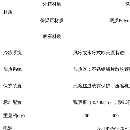
外箱材质
S
材质
保温层材质
硬质Pol
底座材质
冷冻系统
风冷或水冷式欧美原装进口
加热系统
加热器：不锈钢鳍片散热管
保护装置
无熔丝过载探保护，压缩机
标准配置
观察窗（45*30cm），测
重量约(kg)
200
300
电源
AC1Φ3W 220V 