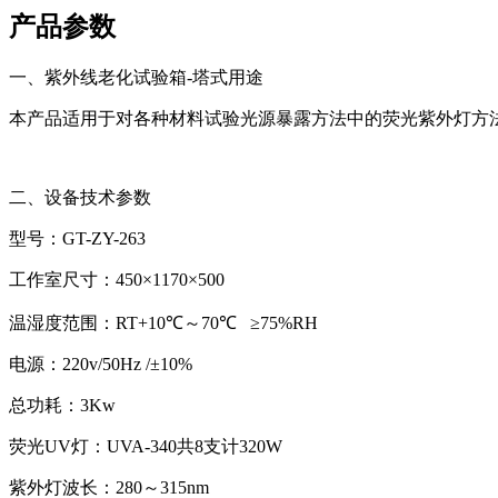
产品参数
一、紫外线老化试验箱-塔式用途
本产品适用于对各种材料试验光源暴露方法中的荧光紫外灯方
二、设备技术参数
型号：GT-ZY-263
工作室尺寸：450×1170×500
温湿度范围：RT+10℃～70℃ ≥75%RH
电源：220v/50Hz /±10%
总功耗：3Kw
荧光UV灯：UVA-340共8支计320W
紫外灯波长：280～315nm