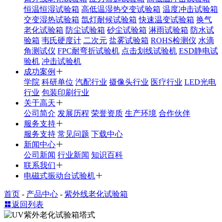
恒温恒湿试验箱
高低温湿热交变试验箱
温度冲击试验箱
交变湿热试验箱
氙灯耐候试验箱
快速温变试验箱
换气
老化试验箱
防尘试验箱
砂尘试验箱
淋雨试验箱
防水试
验箱
韦氏硬度计
二次元
盐雾试验箱
ROHS检测仪
水滴
角测试仪
FPC耐弯折试验机
点击划线试验机
ESD静电试
验机
冲击试验机
成功案例
学院
科研单位
汽配行业
摄像头行业
医疗行业
LED光电
行业
包装印刷行业
关于高天
公司简介
发展历程
荣誉资质
生产环境
合作伙伴
服务支持
服务支持
常见问题
下载中心
新闻中心
公司新闻
行业新闻
知识百科
联系我们
电磁式振动台试验机
首页
-
产品中心
-
紫外线老化试验箱
返回列表