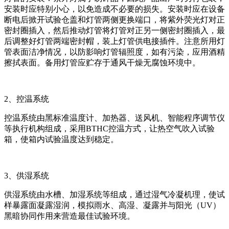
安装时应特别小心，以免造成不必要的损失。安装时应在设备
断电后掀开试验仓盖和灯管两侧更换端口，将紫外荧光灯对正
密封圈插入，然后推动灯管将灯管对正另一侧密封圈插入，最
后调整好灯管两端密封帽，装上灯管供电接插件。注意所用灯
管表面洁净情况，以防影响灯管辐照度，如有污染，应用酒精
擦拭表面。备用灯管应贮存于通风干燥无腐蚀环境中。
2、控温系统
控温系统由黑标准温度计、加热器、送风机、智能程序调节仪
等执行机构组成，采用BTHC控温方式，让热空气吹入试验
箱，使箱内试验温度达到稳定。
3、供湿系统
供湿系统由水槽、加湿系统等组成，通过湿气冷凝机理，使试
样暴露面凝露湿润，模拟雨水、高湿、凝露并与阳光（UV）
黑暗协同作用来营造最佳试验环境。