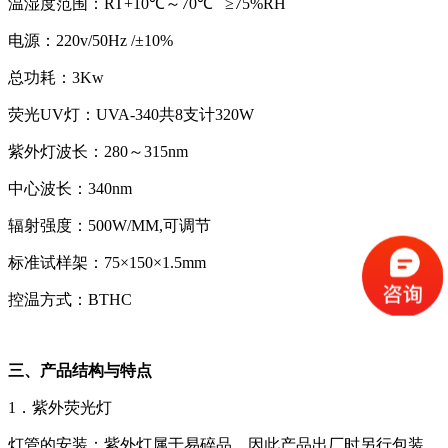
温湿度范围：RT+10℃～70℃ ≥75%RH
电源：220v/50Hz /±10%
总功耗：3Kw
荧光UV灯：UVA-340共8支计320W
紫外灯波长：280～315nm
中心波长：340nm
辐射强度：500W/MM,可调节
标准试样架：75×150×1.5mm
控温方式：BTHC
三、产品结构与特点
1．紫外荧光灯
灯管的安装：紫外灯属于易碎品，因此产品出厂时另行包装，